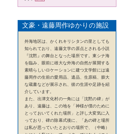
文豪・遠藤周作ゆかりの施設
外海地区は、かくれキリシタンの里としても
知られており、遠藤文学の原点とされる小説
『沈黙』の舞台となった場所です。東シナ海
を臨み、眼前に雄大な外海の自然が展開する
素晴らしいロケーションに建つ文学館には遠
藤周作の生前の愛用品、遺品、生原稿、膨大
な蔵書などが展示され、彼の生涯や足跡を紹
介しています。
また、出津文化村の一角には「沈黙の碑」が
あり、遠藤は、この地を「神様が僕のために
とっておいてくれた場所」と評し大変気に入
っており、碑の除幕式後に、「あの碑と場所
は私が思っていたとおりの場所で、（中略）