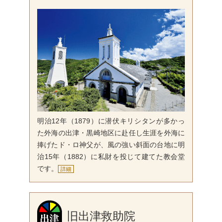
明治12年（1879）に潜伏キリシタンが多かっ
た外海の出津・黒崎地区に赴任し生涯を外海に
捧げたド・ロ神父が、風の強い斜面の台地に明
治15年（1882）に私財を投じて建てた教会堂
です。
詳細
旧出津救助院