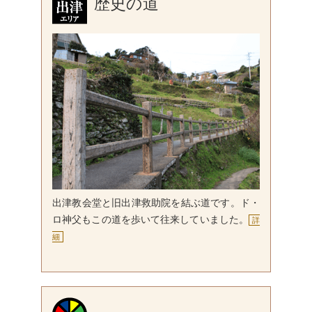
歴史の道
出津教会堂と旧出津救助院を結ぶ道です。ド・
ロ神父もこの道を歩いて往来していました。
詳
細