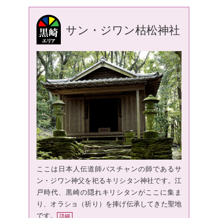
サン・ジワン枯松神社
ここは日本人伝道師バスチャンの師であるサ
ン・ジワン神父を祀るキリシタン神社です。江
戸時代、黒崎の隠れキリシタンがここに集ま
り、オラショ（祈り）を捧げ伝承してきた聖地
です。
詳細