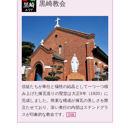
黒崎教会
信徒たちが奉仕と犠牲の結晶として一つ一つ積
み上げた煉瓦造りの聖堂は大正9年（1920）に
完成しました。簡素な構成が煉瓦の美しさを際
立たせており、深い奥行の内部はステンドグラ
スが印象的な教会です。
詳細